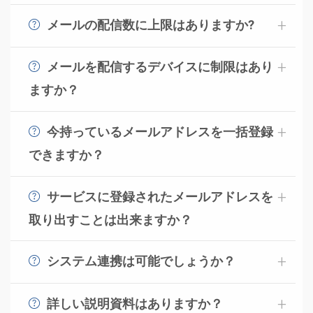
コンビーズメールプラスでは無料トライアルの期間を含
HTMLエディタに関しては
「初心者でもHTMLメール
めて広告は一切入りません。
メールの配信数に上限はありますか?
映えるテキストメールで読者を楽しませる
が作れるエディタの紹介＆作り方を解説！」
の詳細
グリーティングカードをメール配信システムで送ろう
契約するプランにより異なりますが、基本的には配信回
をご覧ください。
数の制限はございません。
メールを配信するデバイスに制限はあり
詳しくは、
料金プラン
をご確認ください。
ますか？
メールを配信するデバイスに制限はございません。コン
ビーズメールプラスでは、PC、タブレット、スマートフ
今持っているメールアドレスを一括登録
ォンで操作いただけますが、PCでの運用に最適化してい
できますか？
ます。
既にお持ちのメールアドレスなどの顧客データがある場
合、CSVファイルでの一括登録が可能です。なお、登録
サービスに登録されたメールアドレスを
できるデータの上限は、件数は500,000件までとなりま
取り出すことは出来ますか？
す。
はい。CSV形式でダウンロードすることが可能です。
システム連携は可能でしょうか？
500,000件以上の配信は弊社メール配信システムサービス
の1つである
コンビーズメール
をご利用ください。
コンビーズメールプラスはAPI機能を用意しています。
活用いただくことでスムーズなデータ連携が可能です。
詳しい説明資料はありますか？