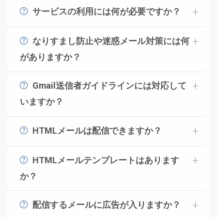
ガを中心にSNSやWebサイトまでを含めた総合的な視点
サービスの利用には何が必要ですか？
からアドバイスができる相談窓口です。実績豊富な専門
コンビーズメールプラスは、インターネットに接続され
チームによる運用で、フォームより24時間、いつでも受
た環境でWebブラウザーを通して利用できるサービスに
なりすまし防止や迷惑メール対策には何
付が可能です。（回答に関してはスタッフの在中する営
なります。
がありますか？
業時間内となります。）ツールのサポート窓口とは担当
送信先のサーバーに迷惑メールと判定され、迷惑メール
部署が別となりますので、ブランディング以外について
ボックスに入ってしまうことを防ぐために、SPF、DKIM
Gmail送信者ガイドラインには対応して
のご相談は、ログイン後の「お問合せ」からお願いいた
に対応していますので、安心してメール配信を行ってい
します。
いますか？
ただけます。
Gmail送信者ガイドラインに対応しています。SPFレコー
ドやDKIM、DMARCはもちろん、ワンクリック解除にも
HTMLメールは配信できますか？
対応しているので安心して配信していただけます。
はい、HTMLメール配信できます。コンビーズメールプ
ラスでは、テキストメール、HTMLメール、リッチテキ
HTMLメールテンプレートはあります
スト、デコメールと、さまざまな形式をご利用できま
か？
す。HTMLメールエディタもご用意していますので、
予め用意されたテンプレートを利用してメールを送るこ
HTML の知識がなくても、HTML メールを簡単に作成す
とも可能です。
配信するメールに広告が入りますか？
ることができます。
下記ページでテンプレートの紹介をしています。