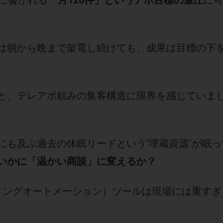
ドに書かれる
「月120件」というアポ目標の重圧
に
は朝から晩まで架電し続けても、成果は目標の下
と、テレアポ頼みの集客構造に限界を感じていま
にも及ぶ過去の休眠リードという“埋蔵資源”が眠っ
いかに「温かい商談」に変えるか？
ィングオートメーション）ツールは現場には重すぎ