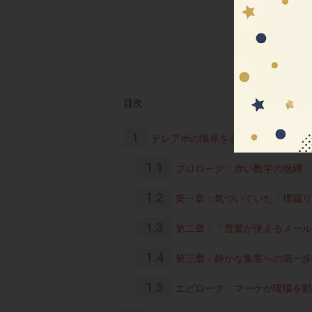
目次
1
テレアポの限界を感じた日
1.1
プロローグ：赤い数字の呪縛
1.2
第一章：気づいていた「埋蔵リ
1.3
第二章：「営業が使えるメール
1.4
第三章：静かな集客への第一歩
1.5
エピローグ：マーケが現場を動