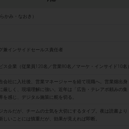
むらかみ・なおき）
グ兼インサイドセールス責任者
ビス企業（従業員120名／営業80名／マーケ・インサイド10名
告会社に入社後、営業マネージャーを経て現職へ。営業畑出身
に厳しく、現場理解に強い。近年は「広告・テレアポ頼みの集
界を感じ、デジタル施策に舵を切る。
ジカルだが、チームの士気を大切にするタイプ。夜は読書より
新しいことには慎重だが、効果が見えれば即断。