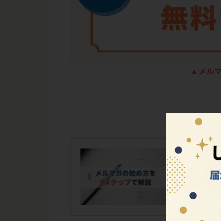
▲メル
「メルマガの
てはこちら
初
関連記事