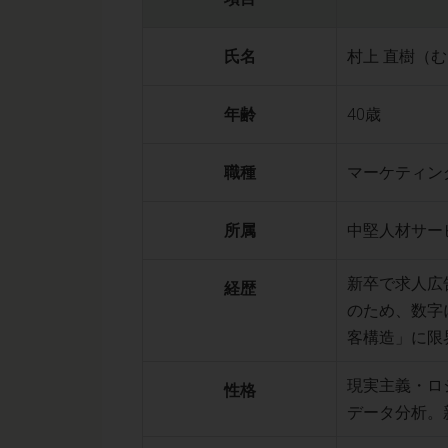
氏名
村上 直樹（
年齢
40歳
職種
マーケティン
所属
中堅人材サー
新卒で求人広
経歴
のため、数字
客構造」に限
現実主義・ロ
性格
データ分析。