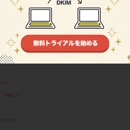
ード」
」を探して
かすとき