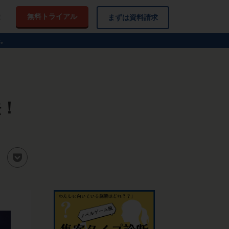
無料トライアル
！
まずは資料請求
。
法！