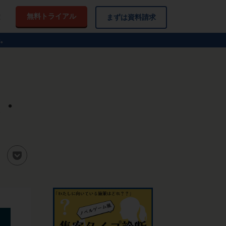
無料トライアル
！
まずは資料請求
。
え・