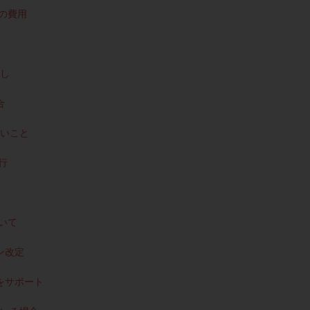
の費用
し
合
いこと
行
いて
ン改定
をサポート