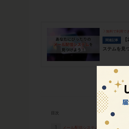
無料で利用で
【
関連記事
ステムを見
目次
1
メール配信システムの料金とプラン