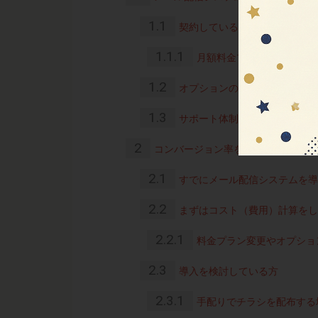
1.1
契約している料金プランが適切
1.1.1
月額料金プランの見直し
1.2
オプションの機能の変更が柔軟
1.3
サポート体制が充実しているか
2
コンバージョン率を使って費用対効
2.1
すでにメール配信システムを導
2.2
まずはコスト（費用）計算をし
2.2.1
料金プラン変更やオプショ
2.3
導入を検討している方
2.3.1
手配りでチラシを配布する