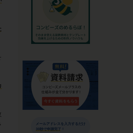
い
た
を
カ
改
ラ
メールアドレスを入力するだけ
30秒で申請完了！