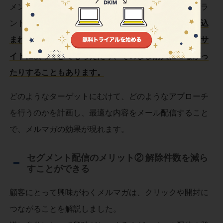
メンズとレディースのどちらもラインナップがあるブラ
ンドなら、
自分に合ったコーディネートの提案が盛り込
まれたメルマガを配信することで、顧客からもう一度サ
イトに戻ってきてもらえたり、そのまま購入につながっ
たりすることもあります。
どのようなターゲットにむけて、どのようなアプローチ
を行うのかを計画し、最適な内容をメール配信すること
で、メルマガの効果が現れます。
セグメント配信のメリット② 解除件数を減ら
すことができる
顧客にとって興味がわくメルマガは、クリックや開封に
つながることを解説しました。