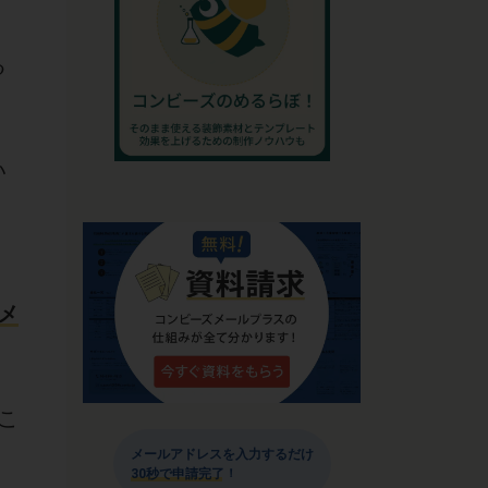
る
い
、
メ
こ
メールアドレスを入力するだけ
30秒で申請完了！