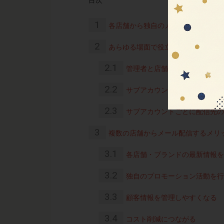
1
各店舗から独自のメルマガを送りた
2
あらゆる場面で役立つ「サブアカウ
2.1
管理者と店舗用（支店用）を分
2.2
サブアカウント数に制限がない
2.3
サブアカウントごとに配信先の
3
複数の店舗からメール配信するメリ
3.1
各店舗・ブランドの最新情報を
3.2
独自のプロモーション活動を行
3.3
顧客情報を管理しやすくなる
3.4
コスト削減につながる