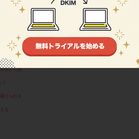
い
ント管理」
けられる
管理が可能
ット
届けられる
える