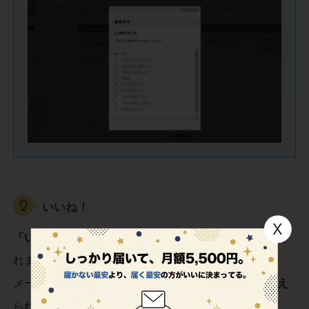
いいね！
「いいね！」
をクリックすると
「$$$like$$$」
が表示さ
れます。
メール配信では
「$$$like$$$」
の部分が
URLに置き換え
られます。