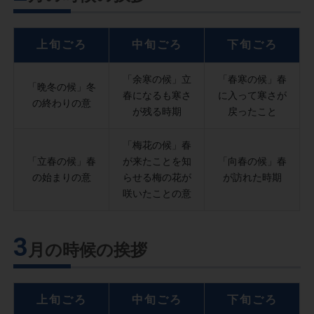
上旬ごろ
中旬ごろ
下旬ごろ
「余寒の候」立
「春寒の候」春
「晩冬の候」冬
春になるも寒さ
に入って寒さが
の終わりの意
が残る時期
戻ったこと
「梅花の候」春
「立春の候」春
が来たことを知
「向春の候」春
の始まりの意
らせる梅の花が
が訪れた時期
咲いたことの意
3
月の時候の挨拶
上旬ごろ
中旬ごろ
下旬ごろ