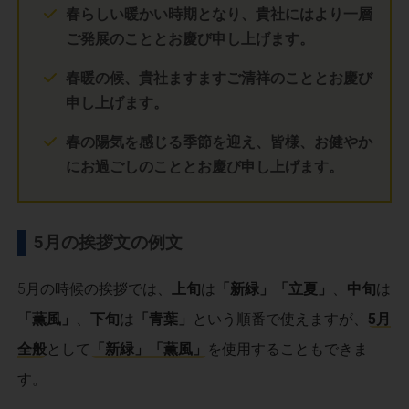
春らしい暖かい時期となり、貴社にはより一層
ご発展のこととお慶び申し上げます。
春暖の候、貴社ますますご清祥のこととお慶び
申し上げます。
春の陽気を感じる季節を迎え、皆様、お健やか
にお過ごしのこととお慶び申し上げます。
5月の挨拶文の例文
5月の時候の挨拶では、
上旬
は
「新緑」「立夏」
、
中旬
は
「薫風」
、
下旬
は
「青葉」
という順番で使えますが、
5月
全般
として
「新緑」「薫風」
を使用することもできま
す。