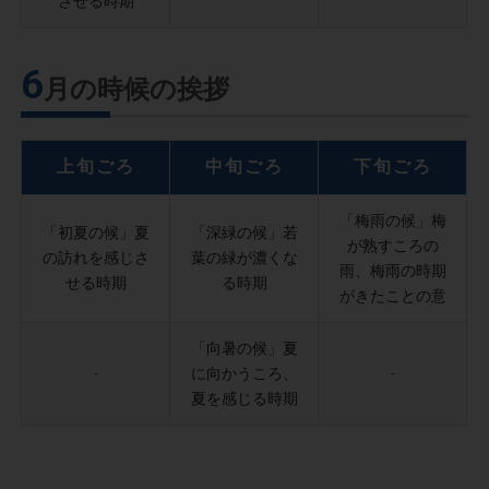
させる時期
6
月の時候の挨拶
上旬ごろ
中旬ごろ
下旬ごろ
「梅雨の候」梅
「初夏の候」夏
「深緑の候」若
が熟すころの
の訪れを感じさ
葉の緑が濃くな
雨、梅雨の時期
せる時期
る時期
がきたことの意
「向暑の候」夏
-
に向かうころ、
-
夏を感じる時期