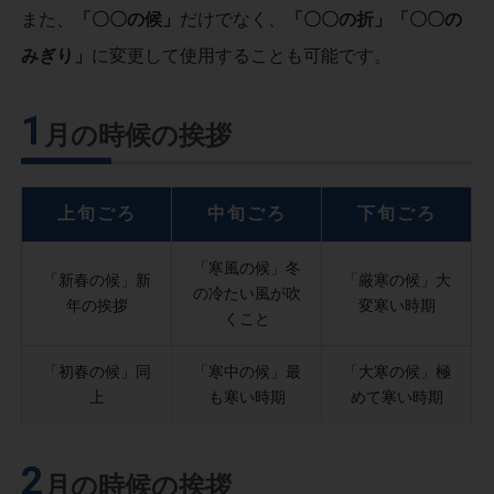
また、
「〇〇の候」
だけでなく、
「〇〇の折」「〇〇の
みぎり」
に変更して使用することも可能です。
1
月の時候の挨拶
上旬ごろ
中旬ごろ
下旬ごろ
「寒風の候」冬
「新春の候」新
「厳寒の候」大
の冷たい風が吹
年の挨拶
変寒い時期
くこと
「初春の候」同
「寒中の候」最
「大寒の候」極
上
も寒い時期
めて寒い時期
2
月の時候の挨拶