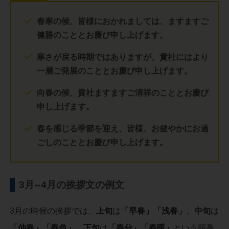
春寒の候、皆様におかれましては、ますますご
健勝のこととお慶び申し上げます。
寒さが戻る時期ではありますが、貴社にはより
一層ご発展のこととお慶び申し上げます。
向春の候、貴社ますますご清祥のこととお慶び
申し上げます。
春を感じる季節を迎え、皆様、お健やかにお過
ごしのこととお慶び申し上げます。
3月~4月の挨拶文の例文
3月の時候の挨拶では、
上旬
は
「早春」「浅春」
、
中旬
は
「仲春」「春色」
、
下旬
は
「春分」「春暖」
という順番