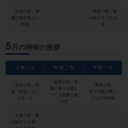
「桜花の候」満
「晩春の候」春
開の桜が美しい
-
の終わりごろの
時期
意
5
月の時候の挨拶
上旬ごろ
中旬ごろ
下旬ごろ
「薫風の候」若
「新緑の候」若
「青葉の候」
葉の香りを運ん
葉（新緑）がし
木々の葉が青々
でくる初夏の風
げるころ
としげる時期
の意
「立夏の候」夏
の始まりを感じ
-
-