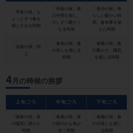
「仲春の候」春
「春分の候」春
「早春の候」ち
の中間を指し、
らしい暖かい時
ょっとずつ春を
少しずつ暖かく
期、春本番を迎
感じさせる時期
なる時期
えた時期
「春色の候」春
「春暖の候」春
「浅春の候」同
の兆しを感じる
の暖かさ、陽気
上
時期
を感じる時期
4
月の時候の挨拶
上旬ごろ
中旬ごろ
下旬ごろ
「陽春の候」春
「春風の候」春
「春陽の候」春
の陽気に満ちた
の穏やかな風が
の日差しを感じ
時期
吹く時期
る時期